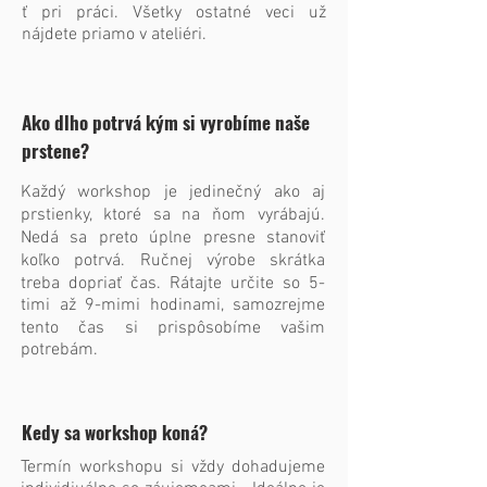
ť pri práci. Všetky ostatné veci už
nájdete priamo v ateliéri.
Ako dlho potrvá kým si vyrobíme naše
prstene?
Každý workshop je jedinečný ako aj
prstienky, ktoré sa na ňom vyrábajú.
Nedá sa preto úplne presne stanoviť
koľko potrvá. Ručnej výrobe skrátka
treba dopria​ť čas. Rátajte určite so 5-
timi až 9-mimi hodinami, samozrejme
tento čas si prispôsobíme vašim
potrebám.
Kedy sa workshop koná?
Termín workshopu si vždy dohadujeme