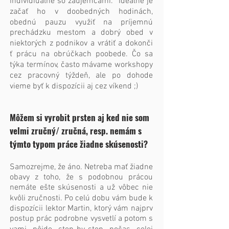
individiuálne so záujemcami. Ideálne je
začať ho v doobedných hodinách,
obednú pauzu využiť na príjemnú
prechádzku mestom a dobrý obed v
niektorých z podnikov a vrátiť a dokonči​
ť prácu na obrúčkach poobede. Čo sa
týka termínov, často mávame workshopy
cez pracovný týždeň, ale po dohode
vieme byť k dispozícii aj cez víkend ;)
Môžem si vyrobit prsten aj ked nie som
velmi zručný/ zručná, resp. nemám s
týmto typom práce žiadne skúsenosti?
Samozrejme, že áno. Netreba mať žiadne
obavy z toho, že s podobnou prácou
nemáte ešte skúsenosti a už vôbec nie
kvôli zručnosti. Po celú dobu vám bude k
dispozícii lektor Martin, ktorý vám najprv
postup prác podrobne vysvetlí a potom s