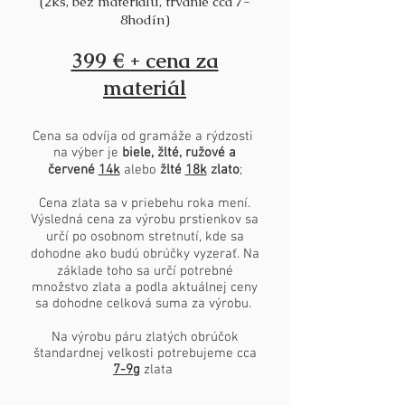
(2ks, bez materiálu, trvanie cca 7-
8hodín)
399 € + cena za
materiál
Cena sa odvíja od gramáže a rýdzosti
na výber je
biele, žlté, ružové a
červené
14k
alebo
žlté
18k
zlato
;
Cena zlata sa v priebehu roka mení.
Výsledná cena za výrobu prstienkov sa
určí po osobnom stretnutí, kde sa
dohodne ako budú obrúčky vyzera​ť. Na
základe toho sa určí potrebné
množstvo zlata a podla aktuálnej ceny
sa dohodne celková suma za výrobu.
Na výrobu páru zlatých obrúčok
štandardnej velkosti potrebujeme cca
7-9g
zlata