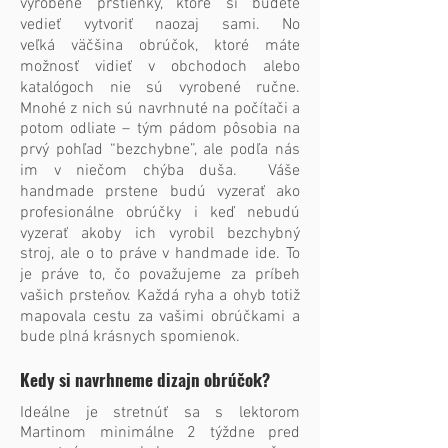
vyrobené prstienky, ktoré si budete
vedieť vytvoriť naozaj sami. No
veľká väčšina obrúčok, ktoré máte
možnosť vidieť v obchodoch alebo
katalógoch nie sú vyrobené ručne.
Mnohé z nich sú navrhnuté na počítači a
potom odliate – tým pádom pôsobia na
prvý pohľad “bezchybne”, ale pod​ľa nás
im v niečom chýba duša. Váše
handmade prstene budú vyzerať ako
profesionálne obrúčky i keď nebudú
vyzerať akoby ich vyrobil bezchybný
stroj, ale o to práve v handmade ide. To
je práve to, čo považujeme za príbeh
vašich prsteňov. Každá ryha a ohyb totiž
mapovala cestu za vašimi obrúčkami a
bude plná krásnych spomienok.
Kedy si navrhneme dizajn obrúčok?
Ideálne je stretnúť sa s lektorom
Martinom minimálne 2 týždne pred