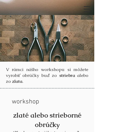
V rámci nášho workshopu si môžete
vyrobi
obrúčky buď zo
striebra
alebo
ť
zo
zlata
.
workshop
zlaté alebo strieborné
obrúčky