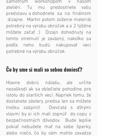
samotným workshopom v našom
ateliéri. Tu mu predostriete vašu
predstavu a dohodnete sa na finálnom
dizajne. Martin potom zoženie materiál
potrebný na výrobu obrúčok a o 2 týždne
môžete zača​ť ;) Dizajn dohodnutý na
tomto stretnutí je zaväzný, nakoľko sa
podľa neho budú nakupovať veci
potrebné na výrobu obrúčok.
Čo by sme si mali so sebou donies​ť?
Hlavne dobrú náladu, ale určite
nezaškodí ak sa oblečiete pohodlne, pre
istotu do starších vecí. Napriek tomu, že
dostanete zástery, predsa len sa môžete
trošku zašpiniť. Dievčatá s dlhými
vlasmi by si ich mali zopnúť do copu z
bezpečnostných dôvodov. Bude lepšie
pokiaľ nebudete mať na sebe šperky,
alebo niečo, čo by vám mohlo zavadza​